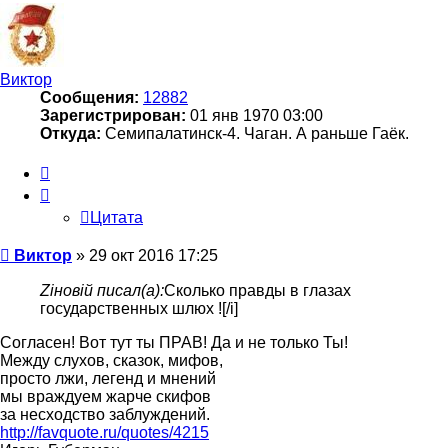
началу
Виктор
Сообщения:
12882
Зарегистрирован:
01 янв 1970 03:00
Откуда:
Семипалатинск-4. Чаган. А раньше Гаёк.
Цитата
Цитата
Сообщение
Виктор
»
29 окт 2016 17:25
Zіновій писал(а):
Сколько правды в глазах
государственных шлюх ![/i]
Согласен! Вот тут ты ПРАВ! Да и не только Ты!
Между слухов, сказок, мифов,
просто лжи, легенд и мнений
мы враждуем жарче скифов
за несходство заблуждений.
http://favquote.ru/quotes/4215