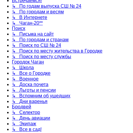
Встречаемся!
↳ По годам выпуска СШ № 24
↳ По городам и весям
↳ В Интернете
↳ Чаган-20**
Поиск
↳ Письма на сайт
↳ По городам и странам
↳ Поиск по СШ № 24
↳ Поиск по месту жительства в Городке
↳ Поиск по месту службы
Городок Чаган
↳ Школа
↳ Все о Городке
↳ Военное
↳ Доска почета
↳ Льготы и пенсии
↳ Вспомним об ушедших
↳ Дни варенья
Бродвей
↳ Селектор
↳ День авиации
↳ Экипаж
↳ Все в сад!