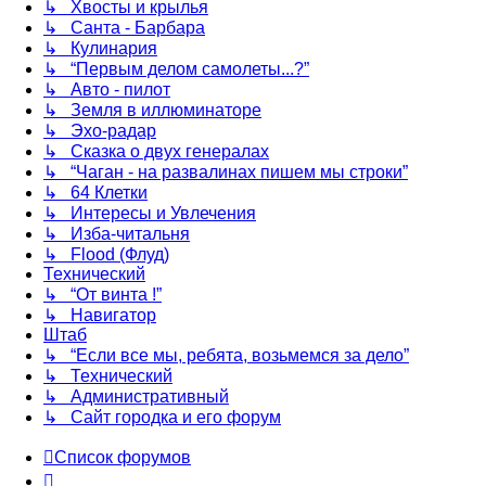
↳ Хвосты и крылья
↳ Санта - Барбара
↳ Кулинария
↳ “Первым делом самолеты...?”
↳ Авто - пилот
↳ Земля в иллюминаторе
↳ Эхо-радар
↳ Сказка о двух генералах
↳ “Чаган - на развалинах пишем мы строки”
↳ 64 Клетки
↳ Интересы и Увлечения
↳ Изба-читальня
↳ Flood (Флуд)
Технический
↳ “От винта !”
↳ Навигатор
Штаб
↳ “Если все мы, ребята, возьмемся за дело”
↳ Технический
↳ Административный
↳ Сайт городка и его форум
Список форумов