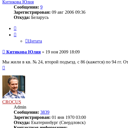
Китикова Юлия
Сообщения:
9
Зарегистрирован:
09 авг 2006 09:36
Откуда:
Беларусь
Цитата
Цитата
Сообщение
Китикова Юлия
»
19 ноя 2009 18:09
Мы жили в кв. № 24, второй подъезд. с 86 (кажется) по 94 гг.
Вернуться
к
началу
CROCUS
Admin
Сообщения:
3839
Зарегистрирован:
01 янв 1970 03:00
Откуда:
Екатеринбург (Свердловск)
Контактная информация: