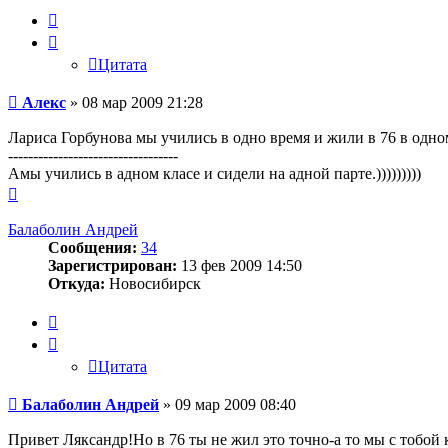
Цитата
Цитата
Сообщение
Алекс
»
08 мар 2009 21:28
Лариса Горбунова мы учились в одно время и жили в 76 в одно
----------------------------------
Амы учились в адном класе и сидели на адной парте.)))))))))
Вернуться
к
началу
Балаболин Андрей
Сообщения:
34
Зарегистрирован:
13 фев 2009 14:50
Откуда:
Новосибирск
Цитата
Цитата
Сообщение
Балаболин Андрей
»
09 мар 2009 08:40
Привет Ляксандр!Но в 76 ты не жил это точно-а то мы с тобой