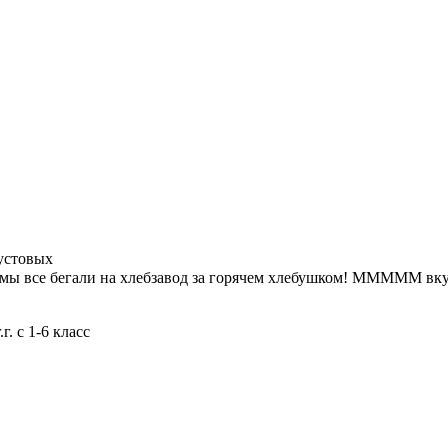
устовых
 мы все бегали на хлебзавод за горячем хлебушком! МММММ вк
. с 1-6 класс