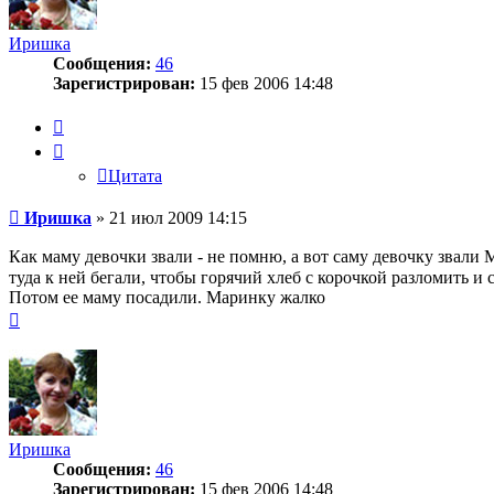
Иришка
Сообщения:
46
Зарегистрирован:
15 фев 2006 14:48
Цитата
Цитата
Сообщение
Иришка
»
21 июл 2009 14:15
Как маму девочки звали - не помню, а вот саму девочку звали 
туда к ней бегали, чтобы горячий хлеб с корочкой разломить 
Потом ее маму посадили. Маринку жалко
Вернуться
к
началу
Иришка
Сообщения:
46
Зарегистрирован:
15 фев 2006 14:48