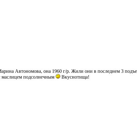
Марина Автономова, она 1960 г/р. Жили они в последнем 3 подъез
и с маслицем подсолнечным
Вкуснотища!