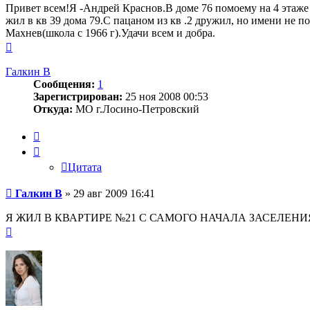
Привет всем!Я -Андрей Краснов.В доме 76 помоему на 4 этаже
жил в кв 39 дома 79.С пацаном из кв .2 дружил, но имени не 
Махнев(школа с 1966 г).Удачи всем и добра.
Вернуться
к
началу
Галкин В
Сообщения:
1
Зарегистрирован:
25 ноя 2008 00:53
Откуда:
МО г.Лосино-Петровский
Цитата
Цитата
Сообщение
Галкин В
»
29 авг 2009 16:41
Я ЖИЛ В КВАРТИРЕ №21 С САМОГО НАЧАЛА ЗАСЕЛЕНИЯ З
Вернуться
к
началу