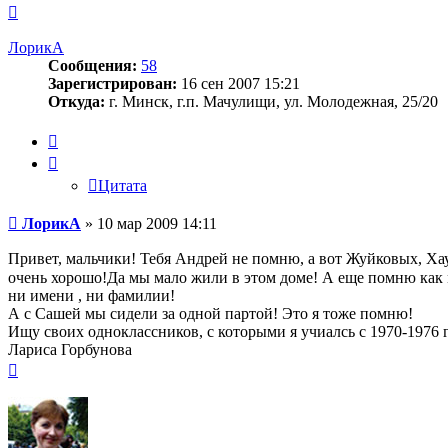
Вернуться
к
началу
ЛорикА
Сообщения:
58
Зарегистрирован:
16 сен 2007 15:21
Откуда:
г. Минск, г.п. Мачулищи, ул. Молодежная, 25/20
Цитата
Цитата
Сообщение
ЛорикА
»
10 мар 2009 14:11
Привет, мальчики! Тебя Андрей не помню, а вот Жуйковых, Ха
очень хорошо!Да мы мало жили в этом доме! А еще помню как
ни имени , ни фамилии!
А с Сашей мы сидели за одной партой! Это я тоже помню!
Ищу своих одноклассников, с которыми я учиалсь с 1970-1976 г.г
Лариса Горбунова
Вернуться
к
началу