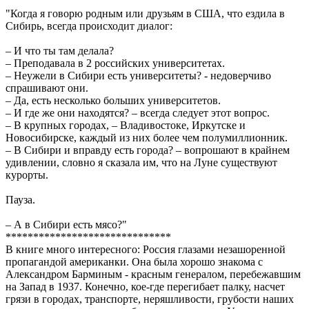
"Когда я говорю родным или друзьям в США, что ездила в
Сибирь, всегда происходит диалог:
– И что ты там делала?
– Преподавала в 2 российских университетах.
– Неужели в Сибири есть университеты? - недоверчиво
спрашивают они.
– Да, есть несколько больших университетов.
– И где же они находятся? – всегда следует этот вопрос.
– В крупных городах, – Владивостоке, Иркутске и
Новосибирске, каждый из них более чем полумиллионник.
– В Сибири и вправду есть города? – вопрошают в крайнем
удивлении, словно я сказала им, что на Луне существуют
курорты.
Пауза.
– А в Сибири есть мясо?"
******************************
В книге много интересного: Россия глазами незашоренной
пропагандой американки. Она была хорошо знакома с
Александром Барминым - красным генералом, перебежавшим
на Запад в 1937. Конечно, кое-где перегибает палку, насчет
грязи в городах, транспорте, неряшливости, грубости наших