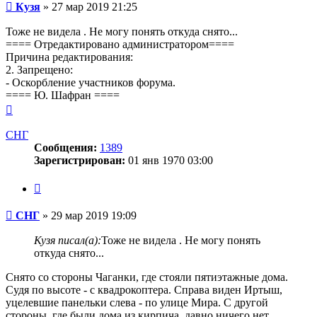
Сообщение
Кузя
»
27 мар 2019 21:25
Тоже не видела . Не могу понять откуда снято...
==== Отредактировано администратором====
Причина редактирования:
2. Запрещено:
- Оскорбление участников форума.
==== Ю. Шафран ====
Вернуться
к
началу
СНГ
Сообщения:
1389
Зарегистрирован:
01 янв 1970 03:00
Цитата
Сообщение
СНГ
»
29 мар 2019 19:09
Кузя писал(а):
Тоже не видела . Не могу понять
откуда снято...
Снято со стороны Чаганки, где стояли пятиэтажные дома.
Судя по высоте - с квадрокоптера. Справа виден Иртыш,
уцелевшие панельки слева - по улице Мира. С другой
стороны, где были дома из кирпича, давно ничего нет.