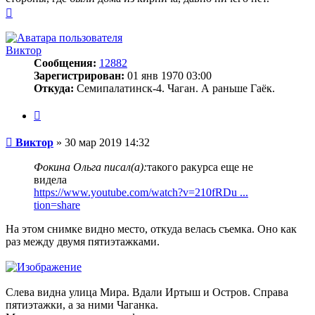
Вернуться
к
началу
Виктор
Сообщения:
12882
Зарегистрирован:
01 янв 1970 03:00
Откуда:
Семипалатинск-4. Чаган. А раньше Гаёк.
Цитата
Сообщение
Виктор
»
30 мар 2019 14:32
Фокина Ольга писал(а):
такого ракурса еще не
видела
https://www.youtube.com/watch?v=210fRDu ...
tion=share
На этом снимке видно место, откуда велась съемка. Оно как
раз между двумя пятиэтажками.
Слева видна улица Мира. Вдали Иртыш и Остров. Справа
пятиэтажки, а за ними Чаганка.