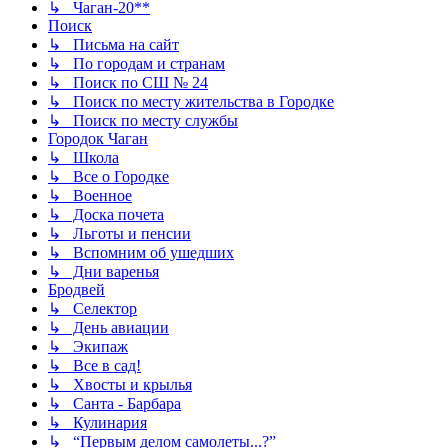
↳ Чаган-20**
Поиск
↳ Письма на сайт
↳ По городам и странам
↳ Поиск по СШ № 24
↳ Поиск по месту жительства в Городке
↳ Поиск по месту службы
Городок Чаган
↳ Школа
↳ Все о Городке
↳ Военное
↳ Доска почета
↳ Льготы и пенсии
↳ Вспомним об ушедших
↳ Дни варенья
Бродвей
↳ Селектор
↳ День авиации
↳ Экипаж
↳ Все в сад!
↳ Хвосты и крылья
↳ Санта - Барбара
↳ Кулинария
↳ “Первым делом самолеты...?”