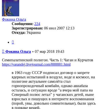
Фокина Ольга
Сообщения:
224
Зарегистрирован:
06 июл 2007 12:13
Откуда:
Украина
Цитата
Сообщение
Фокина Ольга
»
07 мар 2018 19:43
Семипалатинский полигон. Часть 1: Чаган и Курчатов
https://varandej.livejournal.com/888881.html
в 1963 году СССР подписал договор о запрете
ядерных испытаний в воздухе, воде и космосе, на
полигоне актуальнее самолёта стал
горнопроходочный комбайн, однако авиабаза
осталась, и ситуации вроде "а вчера мой папа на
Северный полюс летал" у чаганских детей, ныне
взрослых и пишущих в интернете воспоминания
(порой, увы, довольно сомнительные), были здесь
в порядке вещей.