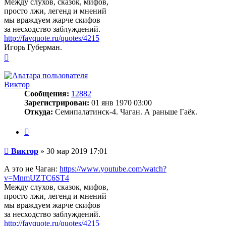
Между слухов, сказок, мифов,
просто лжи, легенд и мнений
мы враждуем жарче скифов
за несходство заблуждений.
http://favquote.ru/quotes/4215
Игорь Губерман.
Вернуться
к
началу
Виктор
Сообщения:
12882
Зарегистрирован:
01 янв 1970 03:00
Откуда:
Семипалатинск-4. Чаган. А раньше Гаёк.
Цитата
Сообщение
Виктор
»
30 мар 2019 17:01
А это не Чаган:
https://www.youtube.com/watch?
v=MnmUZTC6ST4
Между слухов, сказок, мифов,
просто лжи, легенд и мнений
мы враждуем жарче скифов
за несходство заблуждений.
http://favquote.ru/quotes/4215