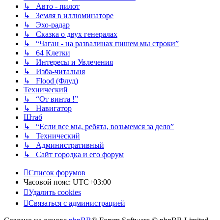
↳ Авто - пилот
↳ Земля в иллюминаторе
↳ Эхо-радар
↳ Сказка о двух генералах
↳ “Чаган - на развалинах пишем мы строки”
↳ 64 Клетки
↳ Интересы и Увлечения
↳ Изба-читальня
↳ Flood (Флуд)
Технический
↳ “От винта !”
↳ Навигатор
Штаб
↳ “Если все мы, ребята, возьмемся за дело”
↳ Технический
↳ Административный
↳ Сайт городка и его форум
Список форумов
Часовой пояс:
UTC+03:00
Удалить cookies
Связаться с администрацией