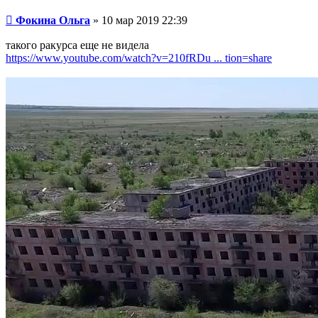
Сообщение
Фокина Ольга
»
10 мар 2019 22:39
такого ракурса еще не видела
https://www.youtube.com/watch?v=210fRDu ... tion=share