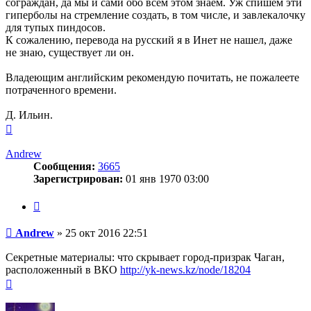
сограждан, да мы и сами обо всем этом знаем. Уж спишем эти
гиперболы на стремление создать, в том числе, и завлекалочку
для тупых пиндосов.
К сожалению, перевода на русский я в Инет не нашел, даже
не знаю, существует ли он.
Владеющим английским рекомендую почитать, не пожалеете
потраченного времени.
Д. Ильин.
Вернуться
к
началу
Andrew
Сообщения:
3665
Зарегистрирован:
01 янв 1970 03:00
Цитата
Сообщение
Andrew
»
25 окт 2016 22:51
Секретные материалы: что скрывает город-призрак Чаган,
расположенный в ВКО
http://yk-news.kz/node/18204
Вернуться
к
началу