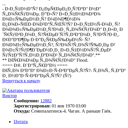
...
- Ð›Ð¸Ñ‡Ð½Ð°Ñ? Ð¿ÐµÑ€ÐµÐ¿Ð¸Ñ?ÐºÐ° Ð½Ð°
Ñ„Ð¾Ñ€ÑƒÐ¼Ðµ. Ð”Ð»Ñ? Ð»Ð¸Ñ‡Ð½Ð¾Ð³Ð¾
Ð¾Ð±Ñ‰ÐµÐ½Ð¸Ñ? Ð¼Ð¾Ð¶Ð½Ð¾
Ð¿Ð¾Ð»ÑŒÐ·Ð¾Ð²Ð°Ñ‚ÑŒÑ?Ñ? Ð»Ð¸Ñ‡Ð½Ñ‹Ð¼Ð¸ Ñ?
Ð¾Ð¾Ð±Ñ‰ÐµÐ½Ð¸Ñ?Ð¼Ð¸ Ñ„Ð¾Ñ€ÑƒÐ¼Ð° Ð¸Ð»Ð¸ Ð
´Ñ€ÑƒÐ³Ð¸Ð¼Ð¸ Ñ?Ñ€ÐµÐ´Ñ?Ñ‚Ð²Ð°Ð¼Ð¸ Ñ?Ð²Ñ?Ð·Ð¸.
Ð¢Ð°ÐºÐ¶Ðµ Ð·Ð°Ð¿Ñ€ÐµÑ‰ÐµÐ½Ñ‹ Ñ?
Ð¾Ð¾Ð±Ñ‰ÐµÐ½Ð¸Ñ?, Ñ?Ð¾Ñ?Ñ‚Ð¾Ñ?Ñ‰Ð¸Ðµ Ð²
Ð¾Ð±Ñ?ÑƒÐ¶Ð´ÐµÐ½Ð¸Ð¸ Ð»Ð¸Ñ‡Ð½Ð¾Ñ?Ñ‚ÐµÐ¹
ÑƒÑ‡Ð°Ñ?Ñ‚Ð½Ð¸ÐºÐ¾Ð² Ñ„Ð¾Ñ€ÑƒÐ¼Ð°.**
** ÐšÑ€Ð¾Ð¼Ðµ Ñ„Ð¾Ñ€ÑƒÐ¼Ð° Flood.
==== Ð®. Ð¨Ð°Ñ„Ñ€Ð°Ð½ ====
ÐšÑ‚Ð¾ ÐºÐ°Ðº Ð¾Ð±Ð·Ñ‹Ð²Ð°ÐµÑ‚Ñ?Ñ?- Ñ‚Ð¾Ñ‚ Ñ‚Ð°Ðº
Ð¸ Ð½Ð°Ð·Ñ‹Ð²Ð°ÐµÑ‚Ñ?Ñ? (Ñ?)
Вернуться к началу
Виктор
Сообщения:
12882
Зарегистрирован:
01 янв 1970 03:00
Откуда:
Семипалатинск-4. Чаган. А раньше Гаёк.
Цитата