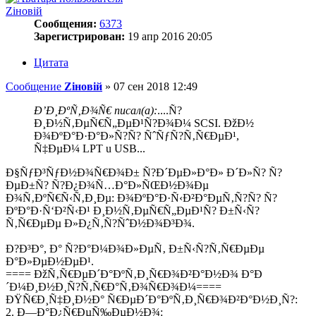
Zіновій
Сообщения:
6373
Зарегистрирован:
19 апр 2016 20:05
Цитата
Сообщение
Zіновій
»
07 сен 2018 12:49
Ð’Ð¸ÐºÑ‚Ð¾Ñ€ писал(а):
....Ñ?
Ð¸Ð½Ñ‚ÐµÑ€Ñ„ÐµÐ¹Ñ?Ð¾Ð¼ SCSI. ÐžÐ½
Ð¾ÐºÐ°Ð·Ð°Ð»Ñ?Ñ? ÑˆÑƒÑ?Ñ‚Ñ€ÐµÐ¹,
Ñ‡ÐµÐ¼ LPT u USB...
Ð§ÑƒÐ³ÑƒÐ½Ð¾Ñ€Ð¾Ð± Ñ?Ð´ÐµÐ»Ð°Ð» Ð´Ð»Ñ? Ñ?
ÐµÐ±Ñ? Ñ?Ð¿Ð¾Ñ…Ð°Ð»ÑŒÐ½Ð¾Ðµ
Ð¾Ñ‚ÐºÑ€Ñ‹Ñ‚Ð¸Ðµ: Ð¾ÐºÐ°Ð·Ñ‹Ð²Ð°ÐµÑ‚Ñ?Ñ? Ñ?
ÐºÐ°Ð·Ñ‘Ð²Ñ‹Ð¹ Ð¸Ð½Ñ‚ÐµÑ€Ñ„ÐµÐ¹Ñ? Ð±Ñ‹Ñ?
Ñ‚Ñ€ÐµÐµ Ð»Ð¿Ñ‚Ñ?ÑˆÐ½Ð¾Ð³Ð¾.
Ð?Ð³Ð°, Ð° Ñ?Ð°Ð¼Ð¾Ð»ÐµÑ‚ Ð±Ñ‹Ñ?Ñ‚Ñ€ÐµÐµ
Ð°Ð»ÐµÐ½ÐµÐ¹.
==== ÐžÑ‚Ñ€ÐµÐ´Ð°ÐºÑ‚Ð¸Ñ€Ð¾Ð²Ð°Ð½Ð¾ Ð°Ð
´Ð¼Ð¸Ð½Ð¸Ñ?Ñ‚Ñ€Ð°Ñ‚Ð¾Ñ€Ð¾Ð¼====
ÐŸÑ€Ð¸Ñ‡Ð¸Ð½Ð° Ñ€ÐµÐ´Ð°ÐºÑ‚Ð¸Ñ€Ð¾Ð²Ð°Ð½Ð¸Ñ?:
2. Ð—Ð°Ð¿Ñ€ÐµÑ‰ÐµÐ½Ð¾: