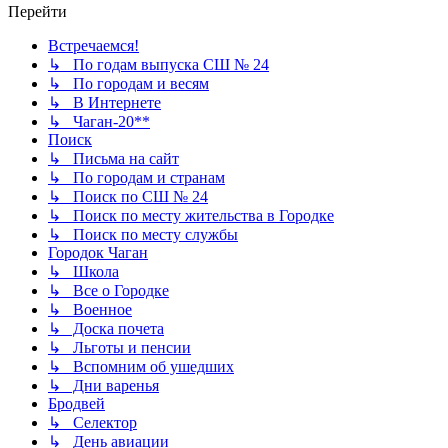
Перейти
Встречаемся!
↳ По годам выпуска СШ № 24
↳ По городам и весям
↳ В Интернете
↳ Чаган-20**
Поиск
↳ Письма на сайт
↳ По городам и странам
↳ Поиск по СШ № 24
↳ Поиск по месту жительства в Городке
↳ Поиск по месту службы
Городок Чаган
↳ Школа
↳ Все о Городке
↳ Военное
↳ Доска почета
↳ Льготы и пенсии
↳ Вспомним об ушедших
↳ Дни варенья
Бродвей
↳ Селектор
↳ День авиации