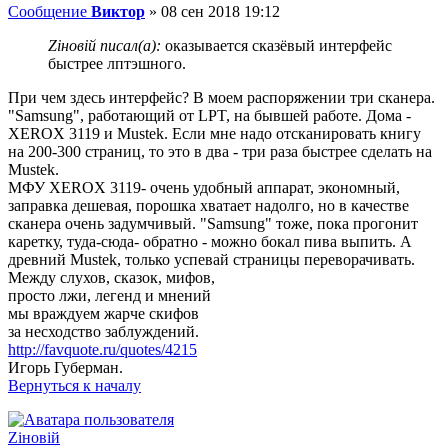
Сообщение
Виктор
»
08 сен 2018 19:12
Zіновій писал(а):
оказывается сказёвый интерфейс
быстрее лптэшного.
При чем здесь интерфейс? В моем распоряжении три сканера.
"Samsung", работающий от LPT, на бывшей работе. Дома -
XEROX 3119 и Мustek. Если мне надо отсканировать книгу
на 200-300 страниц, то это в два - три раза быстрее сделать на
Mustek.
МФУ XEROX 3119- очень удобный аппарат, экономный,
заправка дешевая, порошка хватает надолго, но в качестве
сканера очень задумчивый. "Samsung" тоже, пока прогонит
каретку, туда-сюда- обратно - можно бокал пива выпить. А
древний Мustek, только успевай страницы переворачивать.
Между слухов, сказок, мифов,
просто лжи, легенд и мнений
мы враждуем жарче скифов
за несходство заблуждений.
http://favquote.ru/quotes/4215
Игорь Губерман.
Вернуться к началу
Zіновій