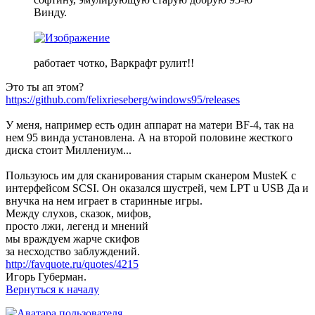
Винду.
работает чотко, Варкрафт рулит!!
Это ты ап этом?
https://github.com/felixrieseberg/windows95/releases
У меня, например есть один аппарат на матери BF-4, так на
нем 95 винда установлена. А на второй половине жесткого
диска стоит Миллениум...
Пользуюсь им для сканирования старым сканером MusteK ‎с
интерфейсом SCSI. Он оказался шустрей, чем LPT u USB Да и
внучка на нем играет в старинные игры.
Между слухов, сказок, мифов,
просто лжи, легенд и мнений
мы враждуем жарче скифов
за несходство заблуждений.
http://favquote.ru/quotes/4215
Игорь Губерман.
Вернуться к началу