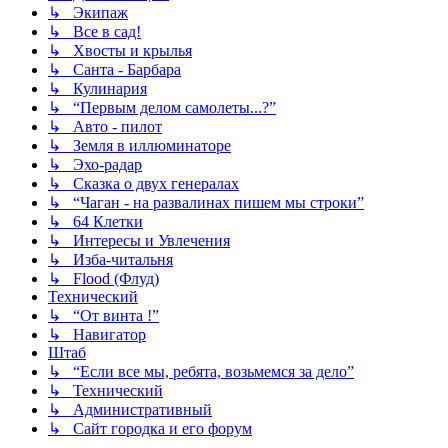
↳ Экипаж
↳ Все в сад!
↳ Хвосты и крылья
↳ Санта - Барбара
↳ Кулинария
↳ “Первым делом самолеты...?”
↳ Авто - пилот
↳ Земля в иллюминаторе
↳ Эхо-радар
↳ Сказка о двух генералах
↳ “Чаган - на развалинах пишем мы строки”
↳ 64 Клетки
↳ Интересы и Увлечения
↳ Изба-читальня
↳ Flood (Флуд)
Технический
↳ “От винта !”
↳ Навигатор
Штаб
↳ “Если все мы, ребята, возьмемся за дело”
↳ Технический
↳ Административный
↳ Сайт городка и его форум