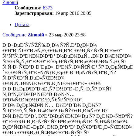
Zіновій
Сообщения:
6373
Зарегистрирован:
19 апр 2016 20:05
Цитата
Сообщение
Zіновій
»
23 мар 2020 23:58
Ð¡Ð»ÐµÐ´ÑƒÑŽÑ‰Ð¸Ð¼ Ñ?Ñ‚Ð°Ð¿Ð¾Ð¼
Ð²ÐºÐ°Ñ€Ð°Ð½Ñ‚Ð¸Ð²Ð»Ð¸Ð²Ð°Ð½Ð¸Ñ? Ñ?Ñ‚Ð°Ð»Ð°
ÑƒÑ?Ñ‚Ð°Ð½Ð¾Ð²ÐºÐ° Ð½ÐµÐ¾Ð±Ñ…Ð¾Ð´Ð¼Ð¾Ð³Ð¾
Ñ?Ð¾Ñ„Ñ‚Ð° Ð½Ð° Ð´ÐµÐ²Ñ?Ñ‚Ð²ÐµÐ½Ð½Ð¾ Ñ‡Ð¸Ñ?
Ñ‚Ñ‹Ð¹ Ñ€Ð°Ð·Ð´ÐµÐ», ÐºÐ¾Ñ‚Ð¾Ñ€Ñ‹Ð¹ Ñ? Ð¿ÐµÑ€ÐµÐ
´ Ð¸Ð½Ñ?Ñ‚Ð°Ð»Ñ?Ñ†Ð¸ÐµÐ¹ Ð”ÐµÑ?Ñ?Ñ‚ÐºÐ¸ Ñ?
Ñ‚Ð°Ñ€Ð°Ñ‚ÐµÐ»ÑŒÐ½Ð¾
Ð¾Ñ‚Ñ„Ð¾Ñ€Ð¼Ð°Ñ‚Ð¸Ñ€Ð¾Ð²Ð°Ð» Ð²Ð¾
Ð¸Ð·Ð±ÐµÐ¶Ð°Ð½Ð¸Ñ? Ð½Ð°Ð»Ð¸Ñ‡Ð¸Ñ? Ð¾Ñ?
Ñ‚Ð°Ñ‚ÐºÐ¾Ð² Ñ€Ð°Ð·Ð½Ñ‹Ñ…
ÐºÐ¾Ñ€Ð¾Ð½Ð°Ð²Ð¸Ñ€ÑƒÑ?Ð¾Ð².
Ð’Ð¾-Ð¿ÐµÑ€Ð²Ñ‹Ñ…, Ð½Ð°Ð´Ð¾ Ð¿Ð¾Ñ?
Ñ‚Ð°Ð²Ð¸Ñ‚ÑŒ Ð¼Ð¾Ð¹ Ð»ÑŽÐ±Ð¸Ð¼Ñ‹Ð¹ Ð?
Ð²Ñ‚Ð¾ÐºÐ°Ð´. Ð?Ð°Ð²ÐµÑ€Ð½Ð¾Ðµ Ñ? Ð¿Ð¾Ð»Ñ‡Ð°Ñ?
Ð° Ð²Ð¾Ð·Ð¸Ð»Ñ?Ñ? Ñ? Ð³ÐµÐ½ÐµÑ€Ð°Ñ‚Ð¾Ñ€Ð¾Ð¼
Ð¿Ð°Ñ€Ð¾Ð»ÐµÐ¹, Ð½Ð¸ÐºÐ°Ðº Ð¿Ñ€Ð°Ð²Ð¸Ð»ÑŒÐ½Ð¾
Ð½Ðµ ÐºÐ¾Ð¿Ð¸Ñ€Ð¾Ð²Ð°Ð»Ñ?Ñ? Ñ?