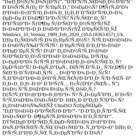
"ÐœÐ¸Ð½ÑƒÑ‚Ð¾Ñ‡ÐºÑƒ", "Ð?Ð°Ñ?Ñ‚Ñ€Ð¾Ð¸Ð¼ Ð²Ð°Ñˆ
Ð´Ð¾Ñ?Ñ‚ÑƒÐ¿ Ðº Ñ?ÐµÑ‚Ð¸" Ð¼ÐµÐ½Ñ? Ð¶ÑƒÑ‚ÐºÐ¾
ÐºÐ¾Ð»Ð±Ð°Ñ?Ð¸Ð»Ð¾ Ð¸ Ð¿Ð¸Ð´Ð°Ñ€Ð°Ñ?Ð¸Ð»Ð¾,
ÐµÐ»Ðµ Ð´Ð¾Ð¶Ð´Ð°Ð»Ñ?Ñ? ÑƒÑ‚Ñ€Ð° Ð¸ Ñ?
ÐºÐ°Ñ‡Ð°Ð» ÑƒÐ¶Ðµ ÑƒÐºÑ€Ð°Ð¸Ð½Ñ?ÐºÑƒÑŽ
Ð»Ð¾ÐºÐ°Ð»Ð¸Ð·Ð¾Ð²Ð°Ð½ÑƒÑŽ Ð²ÐµÑ€Ñ?Ð¸ÑŽ
Windows_10_Version_1909_Feb_2020_(10.0.18363.657)_Uk.
Ð¦Ðµ Ð¿Ñ€Ð¾Ñ?Ñ‚Ð¾ Ð¿ÐµÑ?Ñ‚Ð½Ñ?, Ñ?Ñ‚Ð¾Ð½Ð¾Ð¼
Ð·Ð¾Ð²ÑƒÑ‰Ð°Ñ?Ñ?Ñ?. Ð’ÐµÑ?ÑŒ Ð´Ð¸Ð°Ð»Ð¾Ð³
Ð²ÐµÐ´ÐµÑ‚Ñ?Ñ? Ð½Ð° Ð¿Ð¾Ð½Ñ?Ñ‚Ð½Ð¾Ð¹
ÑƒÐºÑ€Ð°Ð¸Ð½Ñ?ÐºÐ¾Ð¹ Ð¼Ð¾Ð²Ðµ, Ð²Ñ?Ðµ
Ð»ÐµÐ³ÐºÐ¾ ÑƒÑ?Ñ‚Ð°Ð½Ð¾Ð²Ð¸Ð»Ð¾Ñ?ÑŒ Ð¸ Ñ?
ÐµÐ¹Ñ‡Ð°Ñ? Ð»ÐµÑ‚Ð°ÐµÑ‚. ÐšÑ?Ñ‚Ð°Ñ‚Ð¸, Ñ?Ð¸Ð¶Ñƒ Ð²
Ñ€Ð°Ð·Ð´ÑƒÐ¼Ð¸Ñ?Ñ…, Ð½Ð°Ð´Ð¾ Ð»Ð¸ ÑƒÑ?
Ñ‚Ð°Ð½Ð°Ð²Ð»Ð¸Ð²Ð°Ñ‚ÑŒ Ñ€ÑƒÐ·ÐºÐ¸Ð¹ Ñ?Ð·ÑŒÑ–Ðº
Ð¸Ð»Ð¸ Ð¸Ð·-Ð·Ð° Ð´Ð²ÑƒÑ… Ð±ÑƒÐºÐ² (ÑŒÑ–, Ñ”)
Ð¾Ð½ Ñ”Ñ‚Ð¾Ð³Ð¾ Ð½Ðµ Ñ?Ñ‚Ð¾Ð¸Ñ‚?
Ð£Ñ?Ñ‚Ð°Ð½Ð°Ð²Ð»Ð¸Ð²Ð°Ð» Ñ? Ñ„Ð»ÐµÑˆÐºÐ¸, Ð´Ð»Ñ?
Ñ”Ñ‚Ð¾Ð³Ð¾ Ð¾Ð±Ñ€Ð°Ð· ÐžÐ¡ Ð·Ð°Ð¿Ð¸Ñ?Ð°Ð» Ñ?
Ð¿Ð¾Ð¼Ð¾Ñ‰ÑŒÑŽ UltraISO Ñ‡ÐµÑ€ÐµÐ·
"Ð¡Ð°Ð¼Ð¾Ð·Ð°Ð³Ñ€ÑƒÐ·ÐºÐ°"- "Ð·Ð°Ð¿Ð¸Ñ?Ð°Ñ‚ÑŒ
Ð¾Ð±Ñ€Ð°Ð· Ð¶ÐµÑ?Ñ‚ÐºÐ¾Ð³Ð¾ Ð´Ð¸Ñ?ÐºÐ°".
ÐŸÑ€ÐµÐ´Ð²Ð°Ñ€Ð¸Ñ‚ÐµÐ»ÑŒÐ½Ð¾ Ð½Ð°Ð´Ð¾
Ð¾Ñ‚ÐºÑ€ÑŒÑ–Ñ‚ÑŒ Ð¾Ð±Ñ€Ð°Ð· Ñ„Ð°Ð¹Ð»Ð° ÐžÐ¡ Ð¸
Ð²Ñ?Ñ‚Ð°Ð²Ð¸Ñ‚ÑŒ Ñ„Ð»ÐµÑˆÐºÑƒ Ð´Ð¾Ñ?