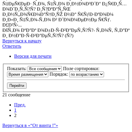
Ñ‡ÐµÑ€ÐµÐ· Ñ‚Ð¾, Ñ‡Ñ‚Ð¾ Ð¸Ð½Ð¾Ð³Ð´Ð° Ð¿Ñ€Ð¸Ñ…
Ð¾Ð´Ð¸Ñ‚Ñ?Ñ? Ð¸Ñ?ÐºÐ°Ñ‚ÑŒ
Ð¸Ð½Ñ„Ð¾Ñ€Ð¼Ð°Ñ†Ð¸ÑŽ Ð½Ð° Ñ€ÑƒÐ·ÐºÐ¾Ð¼
Ð¸Ð»Ð¸ Ñ‡Ñ‚Ð¾-Ñ‚Ð¾ Ð² Ð´Ð¾Ð¼ÐµÐ½Ðµ Ñ€Ñƒ.
Ð£Ð²Ñ‹...
ÐšÑ‚Ð¾ ÐºÐ°Ðº Ð¾Ð±Ð·Ñ‹Ð²Ð°ÐµÑ‚Ñ?Ñ?- Ñ‚Ð¾Ñ‚ Ñ‚Ð°Ðº
Ð¸ Ð½Ð°Ð·Ñ‹Ð²Ð°ÐµÑ‚Ñ?Ñ? (Ñ?)
Вернуться к началу
Ответить
Версия для печати
Показать:
Поле сортировки:
Порядок:
21 сообщение
Пред.
1
2
Вернуться в «“От винта !”»