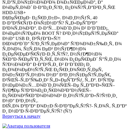
Ñ‚Ð°Ñ‚Ð¾Ñ‡Ð½Ð¾Ð³Ð¾ Ð¾Ð±ÑŒÐµÐ¼Ð°, Ð°
Ð¼ÐµÑ‚Ð¾Ð´ Ð·Ð°Ð¿Ð¸Ñ?Ð¸ Ð¿Ð¾Ñ?Ñ‚Ð°Ð²Ð¸Ñ‚ÑŒ
HDD-USB+
Ð§ÐµÑ€ÐµÐ· Ð¿Ñ€Ð¸Ð±Ð». Ð¼Ð¸Ð½ÑƒÑ‚ 40
Ð·Ð°Ð³Ñ€ÑƒÐ·Ð¾Ñ‡Ð½Ð°Ñ? Ñ„Ð»ÐµÑˆÐºÐ°
Ð³Ð¾Ñ‚Ð¾Ð²Ð°. Ð·Ð°Ñ…Ð¾Ð´Ð¸Ð¼ Ð² Ð‘Ð˜ÐžÐ¡,
Ð¼ÐµÐ½Ñ?ÐµÐ¼ BOOT Ñ? Ð²Ð¸Ð½Ñ‡ÐµÑ?Ñ‚ÐµÑ€Ð°
Ð½Ð° USB Ð¸ Ð²ÑƒÐ°Ð»Ñ?!
ÐšÐ¾Ð³Ð´Ð° Ñ?Ð¸Ñ?Ñ‚ÐµÐ¼Ð° Ñ?Ð¾Ð¾Ð±Ñ‰Ð¸Ñ‚ Ð¾
Ñ‚Ð¾Ð¼, Ñ‡Ñ‚Ð¾ ÐµÐ¹ Ð½ÑƒÐ¶Ð½Ð¾
Ð¿ÐµÑ€ÐµÐ³Ñ€ÑƒÐ·Ð¸Ñ‚Ñ?Ñ?, Ð½ÑƒÐ¶Ð½Ð¾
Ñ€Ð°Ð·Ñ€ÐµÑˆÐ¸Ñ‚ÑŒ, Ð½Ð¾ Ð¿ÐµÑ€ÐµÐ´ Ñ”Ñ‚Ð¸Ð¼
Ñ?Ð½Ð¾Ð²Ð° Ð·Ð°Ð¹Ñ‚Ð¸ Ð² Ð‘Ð˜ÐžÐ¡ Ð¸
Ð¿Ð¾Ð¼ÐµÐ½Ñ?Ñ‚ÑŒ Ð¿Ñ€Ð¸Ð¾Ñ€Ð¸Ñ‚ÐµÑ‚
Ð¾Ð±Ñ€Ð°Ñ‚Ð½Ð¾ Ð½Ð° Ð²Ð¸Ð½Ñ‡ÐµÑ?Ñ‚ÐµÑ€,
Ð²ÑŒÑ–Ñ‚Ð°Ñ‰Ð¸Ð² Ñ„Ð»ÐµÑˆÐºÑƒ, Ñ‚.Ðº. Ð²Ñ?Ðµ
Ð½ÐµÐ¾Ð±Ñ…Ð¾Ð´Ð¸Ð¼ÑŒÑ–Ðµ Ñ„Ð°Ð¹Ð»ÑŒÑ–
ÑƒÐ¶Ðµ Ñ?ÐºÐ¾Ð¿Ð¸Ñ€Ð¾Ð²Ð°Ð½ÑŒÑ–
Ð¿Ñ€Ð¾Ð³Ñ€Ð°Ð¼Ð¼Ð¾Ð¹ Ð¸Ð½Ñ?Ñ‚Ð°Ð»Ñ?Ñ†Ð¸Ð¸
Ð½Ð° Ð²Ð¸Ð½Ñ‚.
ÐšÑ‚Ð¾ ÐºÐ°Ðº Ð¾Ð±Ð·Ñ‹Ð²Ð°ÐµÑ‚Ñ?Ñ?- Ñ‚Ð¾Ñ‚ Ñ‚Ð°Ðº
Ð¸ Ð½Ð°Ð·Ñ‹Ð²Ð°ÐµÑ‚Ñ?Ñ? (Ñ?)
Вернуться к началу