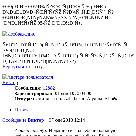
Ð?ÐµÐ´Ð°Ð²Ð½Ð¾ Ñ?ÐºÐ°Ñ‡Ð°Ð» Ñ?ÐµÐ±Ðµ
Ð½ÐµÐ±Ð¾Ð»ÑŒÑˆÑƒÑŽ Ñ?Ð¾Ñ„Ñ‚Ð¸Ð½Ñƒ, Ñ?
Ð¼ÑƒÐ»Ð¸Ñ€ÑƒÑŽÑ‰ÑƒÑŽ Ñ?Ñ‚Ð°Ñ€ÑƒÑŽ Ð
´Ð¾Ð±Ñ€ÑƒÑŽ 95-ÑŽ Ð’Ð¸Ð½Ð´Ñƒ.
Ñ€Ð°Ð±Ð¾Ñ‚Ð°ÐµÑ‚ Ñ‡Ð¾Ñ‚ÐºÐ¾, Ð’Ð°Ñ€ÐºÑ€Ð°Ñ„Ñ‚
Ñ€ÑƒÐ»Ð¸Ñ‚!!
ÐšÑ‚Ð¾ ÐºÐ°Ðº Ð¾Ð±Ð·Ñ‹Ð²Ð°ÐµÑ‚Ñ?Ñ?- Ñ‚Ð¾Ñ‚ Ñ‚Ð°Ðº
Ð¸ Ð½Ð°Ð·Ñ‹Ð²Ð°ÐµÑ‚Ñ?Ñ? (Ñ?)
Вернуться к началу
Виктор
Сообщения:
12882
Зарегистрирован:
01 янв 1970 03:00
Откуда:
Семипалатинск-4. Чаган. А раньше Гаёк.
Цитата
Сообщение
Виктор
»
07 сен 2018 12:14
Zіновій писал(а):
Недавно скачал себе небольшую
софтину, эмулирующую старую добрую 95-ю