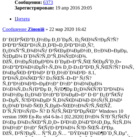
Сообщения:
6373
Зарегистрирован:
19 апр 2016 20:05
Цитата
Сообщение
Zіновій
»
22 мар 2020 16:42
Ð’ Ð£ÐºÑ€Ð°Ð¸Ð½Ðµ Ð¸Ð´ÐµÑ‚ Ð¿Ñ€Ð¾Ñ†ÐµÑ?Ñ?
Ð²ÐºÐ°Ñ€Ð°Ð½Ñ‚Ð¸Ð²Ð»Ð¸Ð²Ð°Ð½Ð¸Ñ?,
Ð¿Ð¾Ñ”Ñ‚Ð¾Ð¼Ñƒ Ð²Ñ€ÐµÐ¼ÐµÐ½Ð¸ Ð±Ð¾Ð»ÐµÐµ,
Ñ‡ÐµÐ¼ Ð´Ð¾Ñ?Ñ‚Ð°Ñ‚Ð¾Ñ‡Ð½Ð¾.
ÐžÑ‚ Ð½ÐµÑ‡ÐµÐ³Ð¾ Ð´ÐµÐ»Ð°Ñ‚ÑŒ Ñ€ÐµÑˆÐ¸Ð»
Ð½Ð°ÐºÐ¾Ð½ÐµÑ†-Ñ‚Ð¾ Ð¸Ð·Ð±Ð°Ð²Ð¸Ñ‚ÑŒÑ?Ñ? Ð¾Ñ‚
Ð¼ÐµÑ€Ð·ÐºÐ¾Ð¹ Ð’Ð¸Ð½Ð´Ð¾Ð²Ð· 8.1,
ÐºÐ¾Ñ‚Ð¾Ñ€Ð°Ñ? Ð±ÑŒÑ–Ð»Ð° ÑƒÑ?
Ñ‚Ð°Ð½Ð¾Ð²Ð»ÐµÐ½Ð° Ð½Ð° Ð¼Ð¾ÐµÐ¼
Ð½Ð¾Ñ‚Ð±ÑƒÐºÐµ Ð¸ ÑƒÐ¶Ðµ Ð¿Ð¾Ñ€Ñ?Ð´ÐºÐ¾Ð¼
Ð¼Ð½Ðµ Ð¿Ð¾Ð´Ð½Ð°Ð´Ð¾ÐµÐ»Ð° Ð·Ð° Ð¿Ð°Ñ€Ñƒ
Ð»ÐµÑ‚ Ñ?Ð²Ð¾ÐµÐ¹ Ñ‚Ð¾Ñ€Ð¼Ð¾Ð·Ð½ÑƒÑ‚Ð¾Ð¹
Ð¿Ð¾Ð´Ð¾Ð·Ñ€Ð¸Ñ‚ÐµÐ»ÑŒÐ½Ð¾Ñ?Ñ‚ÑŒÑŽ.
Ð’Ñ‚Ñ?Ð½ÑƒÐ» Ñ? Ð ÑƒÑ‚Ñ€Ð°ÐºÐµÑ€Ð° Windows 10
version 1909 En-Ru x64 6-In-1 [02.2020] Ð½Ð¾ Ñ?Ð´ÑƒÑ€Ñƒ
Ð½Ðµ Ð¾Ð±Ñ€Ð°Ñ‚Ð¸Ð» Ð²Ð½Ð¸Ð¼Ð°Ð½Ð¸Ðµ, Ñ‡Ñ‚Ð¾
Ð¾Ð½Ð° Ð½Ð° Ñ€ÑƒÐ·ÐºÐ¾Ð¼ Ñ?Ð·ÑŒÑ–ÐºÐµ.
ÐžÑ‚ Ð²Ñ?ÐµÑ… Ñ”Ñ‚Ð¸Ñ… "ÐŸÐ¾Ð´Ð¾Ð¶Ð´Ð¸Ñ‚Ðµ",