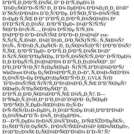
Ð°ÐºÑ‚Ð¸Ð²Ð°Ñ‚Ð¾Ñ€, Ð° Ð·Ð°Ñ‚ÐµÐ¼ Ð
´Ð¾Ð±Ñ€Ð°Ð»Ñ?Ñ? Ð¸ Ð´Ð¾ ÐµÐ³Ð¾ ÐºÐ¾Ð¿Ð¸Ð¸ Ð½Ð°
Ð´Ñ€ÑƒÐ³Ð¾Ð¼ Ð´Ð¸Ñ?ÐºÐµ. ÐŸÑ€Ð¸ÑˆÐ»Ð¾Ñ?ÑŒ
Ð»ÐµÐ·Ñ‚ÑŒ Ð·Ð° Ð°ÐºÑ‚Ð¸Ð²Ð°Ñ‚Ð¾Ñ€Ð¾Ð¼ Ð²
ÐŸÐ°ÑƒÑ‚Ð¸Ð½Ñƒ. Ð?Ð°ÑˆÐµÐ» Ð¼Ð°Ñ?Ñ?Ñƒ
Ñ€Ð°Ð·Ð½Ñ‹Ñ…, Ð½Ð¾ Ð²Ñ?Ðµ Ñ?Ñ‚Ð¾
Ð¾ÐºÐ°Ð·Ð°Ð»Ð¾Ñ?ÑŒ Ð³Ð°Ð»Ð¸Ð¼Ð¾Ð¹ exe-
Ñ‚ÑƒÑ„Ñ‚Ð¾Ð¹, Ð¾Ð´Ð½Ð¸ Ð²Ð¸Ñ€ÑƒÑ?Ñ‹, Ñ‚Ñ€Ð¾Ñ?
Ð½Ñ‹, Ñ?Ð½Ð¸Ñ„ÐµÑ€Ñ‹ Ð¸ Ð¿Ñ€Ð¾Ñ‡Ð°Ñ? Ð³Ð°Ð´Ð¾Ñ?
Ñ‚ÑŒ. Ð?Ð°ÑˆÐµÐ» Ð°ÐºÑ‚Ð¸Ð²Ð°Ñ‚Ð¾Ñ€ Ð½Ð°
Ð ÑƒÑ‚Ñ€Ð°ÐºÐµÑ€Ðµ, Ð°Ð²Ñ‚Ð¾Ñ€Ñ?Ñ‚Ð²Ð° Ð²Ñ?ÐµÐ¼
Ð¸Ð·Ð²ÐµÑ?Ñ‚Ð½Ð¾Ð³Ð¾ Ð Ð°Ñ‚Ð¸Ð±Ð¾Ñ€Ð°. Ð?
ÐºÐ¸Ð²Ð°Ñ†Ð¸Ñ? Ñ‡ÐµÑ€ÐµÐ· ÑƒÑ?Ñ‚Ð°Ð½Ð¾Ð²ÐºÑƒ
WinDivert Ð½Ðµ Ð¿Ñ€Ð¾ÐºÐ°Ñ‚Ð¸Ð»Ð°, Ñ‚Ð¾Ð»ÑŒÐºÐ¾
Ð¿Ð¾Ñ?Ð»Ðµ Ð³ÐµÐ½ÐµÑ€Ð°Ñ†Ð¸Ð¸ GVLK ÑƒÐ
´Ð°Ð»Ð¾Ñ?ÑŒ ÑƒÑ?Ñ‚Ð°Ð½Ð¾Ð²Ð¸Ñ‚ÑŒ Ð°Ð´Ñ€ÐµÑ?
ÐšÐœÐ¡-Ñ?ÐµÑ€Ð²ÐµÑ€Ð° Ð¸
Ð°ÐºÑ‚Ð¸Ð²Ð¸Ñ€Ð¾Ð²Ð°Ñ‚ÑŒ Ð¾Ñ„Ð¸Ñ?. Ð—
Ð°Ñ‰Ð¸Ñ‚Ð½Ð¸Ðº Ð’Ð¸Ð½Ð´Ð¾Ð²Ð· Ð¿Ñ€ÐµÐ
´Ð²Ð°Ñ€Ð¸Ñ‚ÐµÐ»ÑŒÐ½Ð¾ Ð±Ñ‹Ð»
Ð²Ñ‹Ñ€ÑƒÐ±Ð»ÐµÐ½, Ð¸Ð½Ð°Ñ‡Ðµ Ð½Ð¸ÐºÐ°ÐºÐ¾Ð¹
Ð¿Ð¾Ñ‰Ð°Ð´Ñ‹ Ð¾Ñ‚ Ð½ÐµÐ³Ð¾..
Ð—Ð°Ñ‚ÐµÐ¼ Ð¤Ð¾Ñ‚Ð¾ÑˆÐ¾Ð¿, Ð²ÑŒÑŽÐ²ÐµÑ€Ñ‹,
Ð±Ñ€Ð°ÑƒÐ·ÐµÑ€Ñ‹, Ð²Ð¾Ñ?ÑŒÐ¼Ð¾Ð¹ ÐšÐ¾Ñ€ÐµÐ»,
Ð½Ð°Ð±Ð¾Ñ€ Ð¿Ñ€Ð¾Ð³Ñ€Ð°Ð¼Ð¼ Ð´Ð»Ñ? Ñ?