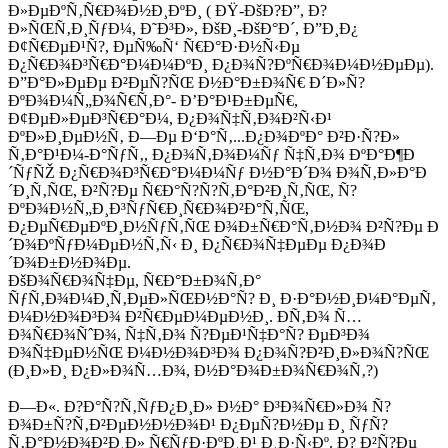
Ð»ÐµÐºÑ‚Ñ€Ð¾Ð½Ð¸ÐºÐ¸ ( ÐŸ-ÐšÐ?Ð”, Ð?
Ð»ÑŒÑ‚Ð¸ÑƒÐ¼, Ð˜Ð³Ð», ÐšÐ¸-ÐšÐ°Ð´, Ð”Ð¸Ð¿
Ð¢Ñ€ÐµÐ¹Ñ?, ÐµÑ‰Ñ‘ Ñ€Ð°Ð·Ð½Ñ‹Ðµ
Ð¿Ñ€Ð¾Ð³Ñ€Ð°Ð¼Ð¼ÐºÐ¸ Ð¿Ð¾Ñ?ÐºÑ€Ð¾Ð¼Ð½ÐµÐµ).
Ð”Ð°Ð»ÐµÐµ Ð²ÐµÑ?ÑŒ Ð½Ð°Ð±Ð¾Ñ€ Ð´Ð»Ñ?
ÐºÐ¾Ð¼Ñ„Ð¾Ñ€Ñ‚Ð°- Ð’Ð°Ð¹Ð±ÐµÑ€,
Ð¢ÐµÐ»ÐµÐ³Ñ€Ð°Ð¼, Ð¿Ð¾Ñ‡Ñ‚Ð¾Ð²Ñ‹Ð¹
ÐºÐ»Ð¸ÐµÐ½Ñ‚ Ð—Ðµ Ð‘Ð°Ñ‚...Ð¿Ð¾ÐºÐ° Ð²Ð·Ñ?Ð»
Ñ‚Ð°Ð¹Ð¼-Ð°ÑƒÑ‚, Ð¿Ð¾Ñ‚Ð¾Ð¼Ñƒ Ñ‡Ñ‚Ð¾ ÐºÐ°Ð¶Ð
´ÑƒÑŽ Ð¿Ñ€Ð¾Ð³Ñ€Ð°Ð¼Ð¼Ñƒ Ð½Ð°Ð´Ð¾ Ð¾Ñ‚Ð»Ð°Ð
´Ð¸Ñ‚ÑŒ, Ð²Ñ?Ðµ Ñ€Ð°Ñ?Ñ?Ñ‚Ð°Ð²Ð¸Ñ‚ÑŒ, Ñ?
ÐºÐ¾Ð½Ñ„Ð¸Ð³ÑƒÑ€Ð¸Ñ€Ð¾Ð²Ð°Ñ‚ÑŒ,
Ð¿ÐµÑ€ÐµÐºÐ¸Ð½ÑƒÑ‚ÑŒ Ð¾Ð±Ñ€Ð°Ñ‚Ð½Ð¾ Ð²Ñ?Ðµ Ð
´Ð¾ÐºÑƒÐ¼ÐµÐ½Ñ‚Ñ‹ Ð¸ Ð¿Ñ€Ð¾Ñ‡ÐµÐµ Ð¿Ð¾Ð
´Ð¾Ð±Ð½Ð¾Ðµ.
ÐšÐ¾Ñ€Ð¾Ñ‡Ðµ, Ñ€Ð°Ð±Ð¾Ñ‚Ð°
ÑƒÑ‚Ð¾Ð¼Ð¸Ñ‚ÐµÐ»ÑŒÐ½Ð°Ñ? Ð¸ Ð·Ð°Ð½Ð¸Ð¼Ð°ÐµÑ‚
Ð¼Ð½Ð¾Ð³Ð¾ Ð²Ñ€ÐµÐ¼ÐµÐ½Ð¸. Ð­Ñ‚Ð¾ Ñ…
Ð¾Ñ€Ð¾ÑˆÐ¾, Ñ‡Ñ‚Ð¾ Ñ?ÐµÐ¹Ñ‡Ð°Ñ? ÐµÐ³Ð¾
Ð¾Ñ‡ÐµÐ½ÑŒ Ð¼Ð½Ð¾Ð³Ð¾ Ð¿Ð¾Ñ?Ð²Ð¸Ð»Ð¾Ñ?ÑŒ
(Ð¸Ð»Ð¸ Ð¿Ð»Ð¾Ñ…Ð¾, Ð½Ð°Ð¾Ð±Ð¾Ñ€Ð¾Ñ‚?)
Ð—Ð«. Ð?Ð°Ñ?Ñ‚ÑƒÐ¿Ð¸Ð» Ð½Ð° Ð³Ð¾Ñ€Ð»Ð¾ Ñ?
Ð¾Ð±Ñ?Ñ‚Ð²ÐµÐ½Ð½Ð¾Ð¹ Ð¿ÐµÑ?Ð½Ðµ Ð¸ ÑƒÑ?
Ñ‚Ð°Ð½Ð¾Ð²Ð¸Ð» Ñ€ÑƒÐ·ÐºÐ¸Ð¹ Ð¸Ð·Ñ‹Ðº. Ð? Ð²Ñ?Ðµ