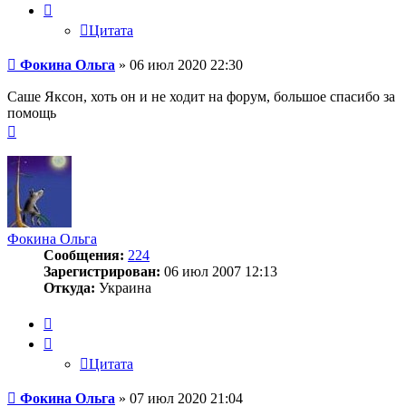
Цитата
Сообщение
Фокина Ольга
»
06 июл 2020 22:30
Саше Яксон, хоть он и не ходит на форум, большое спасибо за
помощь
Вернуться
к
началу
Фокина Ольга
Сообщения:
224
Зарегистрирован:
06 июл 2007 12:13
Откуда:
Украина
Цитата
Цитата
Сообщение
Фокина Ольга
»
07 июл 2020 21:04