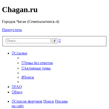
Chagan.ru
Городок Чаган (Семипалатинск-4)
Пропустить
Расширенный
Поиск
поиск
Ссылки
Темы без ответов
Активные темы
Поиск
FAQ
Вход
Список форумов
Поиск
Письма
на сайт