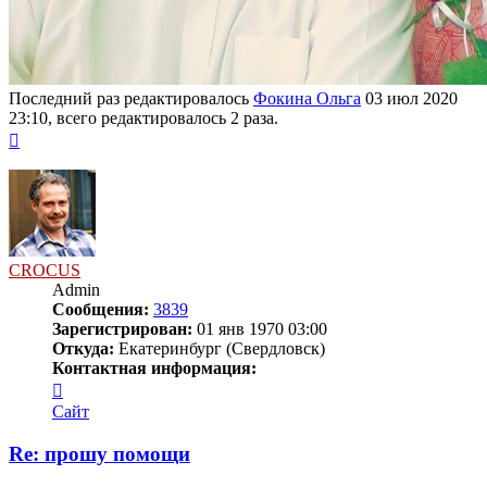
Последний раз редактировалось
Фокина Ольга
03 июл 2020
23:10, всего редактировалось 2 раза.
Вернуться
к
началу
CROCUS
Admin
Сообщения:
3839
Зарегистрирован:
01 янв 1970 03:00
Откуда:
Екатеринбург (Свердловск)
Контактная информация:
Контактная
информация
Сайт
пользователя
CROCUS
Re: прошу помощи