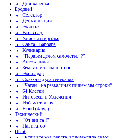
↳ Дни варенья
Бродвей
↳ Селектор
↳ День авиации
↳ Экипаж
↳ Все в сад!
↳ Хвосты и крылья
↳ Санта - Барбара
↳ Кулинария
↳ “Первым делом самолеты...?”
↳ Авто - пилот
↳ Земля в иллюминаторе
↳ Эхо-радар
↳ Сказка о двух генералах
↳ “Чаган - на развалинах пишем мы строки”
↳ 64 Клетки
↳ Интересы и Увлечения
↳ Изба-читальня
↳ Flood (Флуд)
Технический
↳ “От винта !”
↳ Навигатор
Штаб
↳ “Если все мы, ребята, возьмемся за дело”