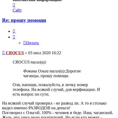
Контактная
информация
Сайт
пользователя
CROCUS
Re: прошу помощи
Цитата
Цитата
Сообщение
CROCUS
»
03 июл 2020 16:22
CROCUS писал(а):
Фокина Ольга писал(а):
Дорогие
чаганцы, прошу помощи.
Оля, напиши, пожалуйста, в личку номер
телефона. На всякий случай, для верфикации. И
есть вопрос по сути.
На всякий случай проверил - не развод ли. А то я столько
видел именно РАЗВОДОВ на деньги!
Поговорил с Ольгой. 100% - человек в беде. Наш, чаганский.
Жаль, что здесь мало посетителей. Но если кто может -