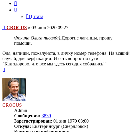
Цитата
Цитата
Сообщение
CROCUS
»
03 июл 2020 09:27
Фокина Ольга писал(а):
Дорогие чаганцы, прошу
помощи.
Оля, напиши, пожалуйста, в личку номер телефона. На всякий
случай, для верфикации. И есть вопрос по сути.
"Как здорово, что все мы здесь сегодня собрались!"
Вернуться
к
началу
CROCUS
Admin
Сообщения:
3839
Зарегистрирован:
01 янв 1970 03:00
Откуда:
Екатеринбург (Свердловск)
Контактная информация: