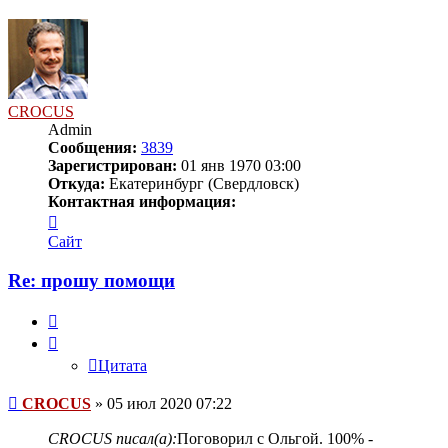
к
началу
CROCUS
Admin
Сообщения:
3839
Зарегистрирован:
01 янв 1970 03:00
Откуда:
Екатеринбург (Свердловск)
Контактная информация:
Контактная
информация
Сайт
пользователя
CROCUS
Re: прошу помощи
Цитата
Цитата
Сообщение
CROCUS
»
05 июл 2020 07:22
CROCUS писал(а):
Поговорил с Ольгой. 100% -