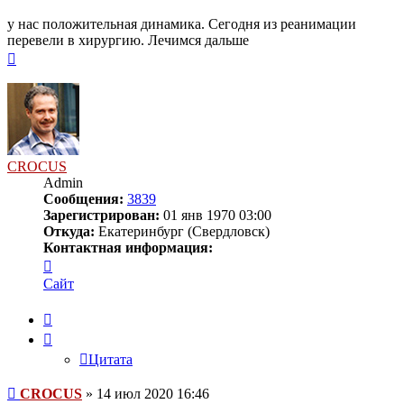
у нас положительная динамика. Сегодня из реанимации
перевели в хирургию. Лечимся дальше
Вернуться
к
началу
CROCUS
Admin
Сообщения:
3839
Зарегистрирован:
01 янв 1970 03:00
Откуда:
Екатеринбург (Свердловск)
Контактная информация:
Контактная
информация
Сайт
пользователя
CROCUS
Цитата
Цитата
Сообщение
CROCUS
»
14 июл 2020 16:46