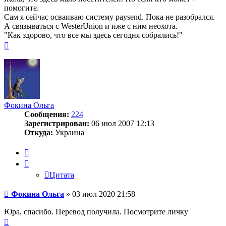
помогите.
Сам я сейчас осваиваю систему paysend. Пока не разобрался.
А связываться с WesterUnion и иже с ним неохота.
"Как здорово, что все мы здесь сегодня собрались!"
Вернуться
к
началу
Фокина Ольга
Сообщения:
224
Зарегистрирован:
06 июл 2007 12:13
Откуда:
Украина
Цитата
Цитата
Сообщение
Фокина Ольга
»
03 июл 2020 21:58
Юра, спасибо. Перевод получила. Посмотрите личку
Вернуться