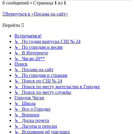
8 сообщений • Страница
1
из
1
Вернуться в «Письма на сайт»
Перейти
Встречаемся!
↳ По годам выпуска СШ № 24
↳ По городам и весям
↳ В Интернете
↳ Чаган-20**
Поиск
↳ Письма на сайт
↳ По городам и странам
↳ Поиск по СШ № 24
↳ Поиск по месту жительства в Городке
↳ Поиск по месту службы
Городок Чаган
↳ Школа
↳ Все о Городке
↳ Военное
↳ Доска почета
↳ Льготы и пенсии
↳ Вспомним об ушедших