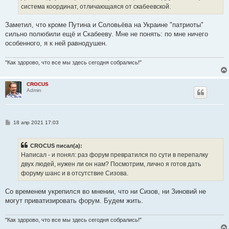
н
система координат, отличающаяся от скабеевской.
и
е
Заметил, что кроме Путина и Соловьёва на Украине "патриоты"
сильно полюбили ещё и Скабееву. Мне не понять: по мне ничего
особенного, я к ней равнодушен.
"Как здорово, что все мы здесь сегодня собрались!"
CROCUS
Admin
С
18 апр 2021 17:03
о
о
б
CROCUS писал(а):
щ
е
Написал - и понял: раз форум превратился по сути в перепалку
н
двух людей, нужен ли он нам? Посмотрим, лично я готов дать
и
е
форуму шанс и в отсутствие Сизова.
Со временем укрепился во мнении, что ни Сизов, ни Зиновий не
могут приватизировать форум. Будем жить.
"Как здорово, что все мы здесь сегодня собрались!"