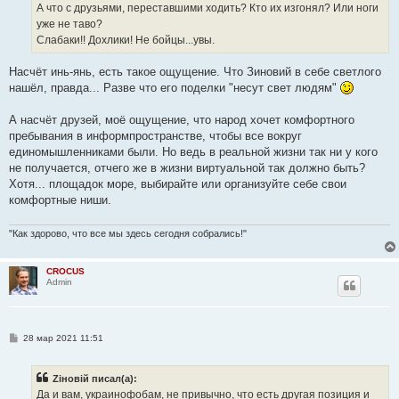
А что с друзьями, переставшими ходить? Кто их изгонял? Или ноги
уже не таво?
Слабаки!! Дохлики! Не бойцы...увы.
Насчёт инь-янь, есть такое ощущение. Что Зиновий в себе светлого
нашёл, правда... Разве что его поделки "несут свет людям"
А насчёт друзей, моё ощущение, что народ хочет комфортного
пребывания в информпространстве, чтобы все вокруг
единомышленниками были. Но ведь в реальной жизни так ни у кого
не получается, отчего же в жизни виртуальной так должно быть?
Хотя... площадок море, выбирайте или организуйте себе свои
комфортные ниши.
"Как здорово, что все мы здесь сегодня собрались!"
CROCUS
Admin
С
28 мар 2021 11:51
о
о
б
Zіновій писал(а):
щ
е
Да и вам, украинофобам, не привычно, что есть другая позиция и