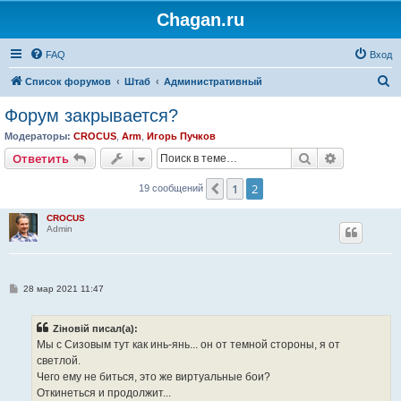
Chagan.ru
FAQ
Вход
П
Список форумов
Штаб
Административный
о
Форум закрывается?
и
Модераторы:
CROCUS
,
Arm
,
Игорь Пучков
с
Поиск
Расширен
Ответить
к
1
2
Пред.
19 сообщений
CROCUS
Admin
С
28 мар 2021 11:47
о
о
б
Zіновій писал(а):
щ
е
Мы с Сизовым тут как инь-янь... он от темной стороны, я от
н
светлой.
и
е
Чего ему не биться, это же виртуальные бои?
Откинеться и продолжит...