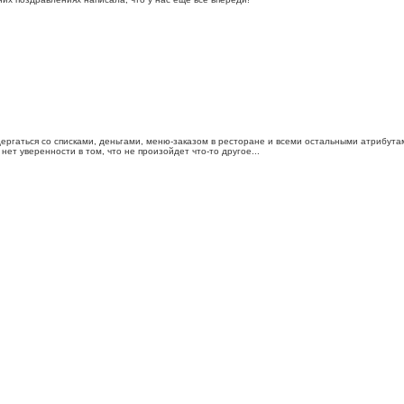
дергаться со списками, деньгами, меню-заказом в ресторане и всеми остальными атрибута
 нет уверенности в том, что не произойдет что-то другое...