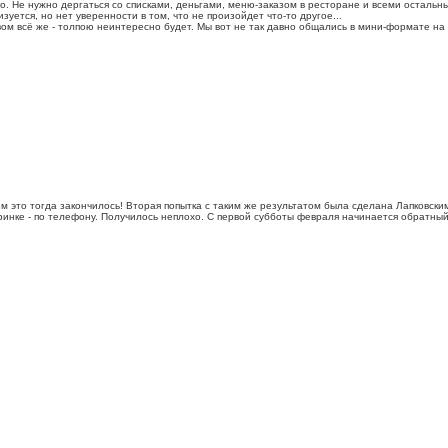
о. Не нужно дергаться со списками, деньгами, меню-заказом в ресторане и всеми осталь
зуется, но нет уверенности в том, что не произойдет что-то другое...
м всё же - толпою неинтересно будет. Мы вот не так давно общались в мини-формате на 
это тогда закончилось! Вторая попытка с таким же результатом была сделана Лапковским -
инке - по телефону. Получилось неплохо. С первой субботы февраля начинается обратный