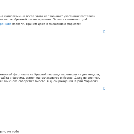
 Лапковским - и после этого на "заочных" участниках поставили
чинается обратный отсчет времени. Осталось меньше года!
еренцию
провели. Причём даже в смешанном формате!
В
е
р
н
у
т
ь
с
я
к
н
о книжный фестиваль на Красной площади перенесли на две недели,
а
айта и форума, встреч одноклассников в Москве. Даже не верится,
ч
ся и мы снова соберемся вместе. С днем рождения, Юрий Маркович!
а
В
л
е
у
р
н
у
т
ь
с
я
к
н
дило же тебя!
а