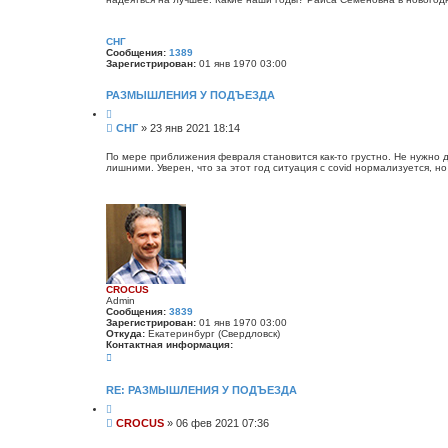
щ
е
н
СНГ
и
Сообщения:
1389
е
Зарегистрирован:
01 янв 1970 03:00
РАЗМЫШЛЕНИЯ У ПОДЪЕЗДА
Ц
и
С
СНГ
»
23 янв 2021 18:14
т
о
а
о
т
По мере приближения февраля становится как-то грустно. Не нужно 
а
лишними. Уверен, что за этот год ситуация с covid нормализуется, но
б
щ
е
н
и
е
CROCUS
Admin
Сообщения:
3839
Зарегистрирован:
01 янв 1970 03:00
Откуда:
Екатеринбург (Свердловск)
Контактная информация:
К
о
н
т
RE: РАЗМЫШЛЕНИЯ У ПОДЪЕЗДА
а
Ц
к
и
т
С
CROCUS
»
06 фев 2021 07:36
т
н
о
а
а