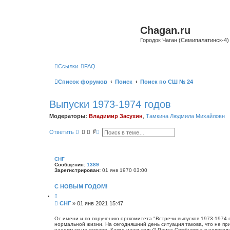
Chagan.ru
Городок Чаган (Семипалатинск-4)
Ссылки
FAQ
Список форумов
Поиск
Поиск по СШ № 24
Выпуски 1973-1974 годов
Модераторы:
Владимир Засухин
,
Тамкина Людмила Михайловн
П
Р
Ответить
о
а
и
с
с
ш
к
и
СНГ
р
Сообщения:
1389
е
Зарегистрирован:
01 янв 1970 03:00
н
н
ы
С НОВЫМ ГОДОМ!
й
Ц
п
и
С
СНГ
»
01 янв 2021 15:47
о
т
о
и
а
с
о
т
От имени и по поручению оргкомитета "Встречи выпусков 1973-1974 
к
а
нормальной жизни. На сегодняшний день ситуация такова, что не при
б
надеяться на лучшее. Какие наши годы? Раиса Семёновна в новогодн