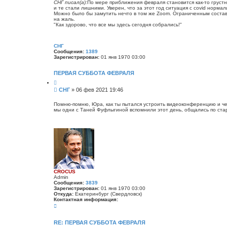
о
т
СНГ писал(а):
По мере приближения февраля становится как-то грустн
я
а
и те стали лишними. Уверен, что за этот год ситуация с covid нормали
б
и
Можно было бы замутить нечто в том же Zoom. Ограниченным составо
н
щ
на жаль.
ф
е
"Как здорово, что все мы здесь сегодня собрались!"
о
н
р
м
и
а
е
СНГ
ц
Сообщения:
1389
и
Зарегистрирован:
01 янв 1970 03:00
я
п
о
ПЕРВАЯ СУББОТА ФЕВРАЛЯ
л
ь
Ц
з
и
С
СНГ
»
06 фев 2021 19:46
о
т
о
в
а
о
а
т
Помню-помню, Юра, как ты пытался устроить видеоконференцию и чем 
т
а
мы одни с Таней Фуфлыгиной вспомнили этот день, общались по стар
б
е
щ
л
е
я
C
н
R
и
O
е
C
U
S
CROCUS
Admin
Сообщения:
3839
Зарегистрирован:
01 янв 1970 03:00
Откуда:
Екатеринбург (Свердловск)
Контактная информация:
К
о
н
т
RE: ПЕРВАЯ СУББОТА ФЕВРАЛЯ
а