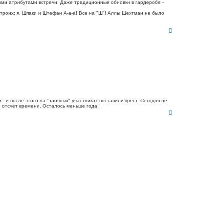
ными атрибутами встречи. Даже традиционные обновки в гардеробе -
троих: я, Шпаки и Штефан А-а-а! Все на "Ш"! Аллы Шехтман не было
В
е
р
н
у
т
ь
с
я
к
н
 и после этого на "заочных" участниках поставили крест. Сегодня не
а
 отсчет времени. Осталось меньше года!
ч
В
а
е
л
р
у
н
у
т
ь
с
я
к
н
а
ч
а
л
у