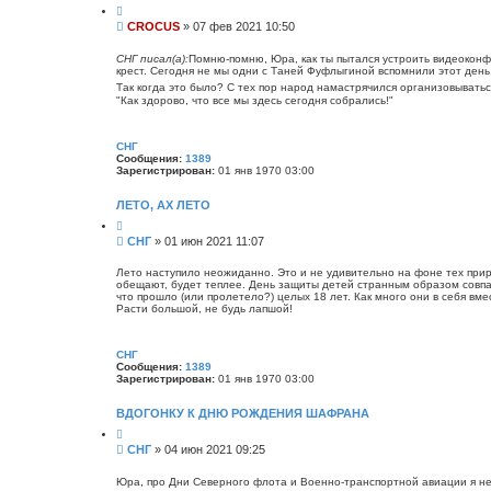
Ц
к
и
т
С
CROCUS
»
07 фев 2021 10:50
т
н
о
а
а
о
т
СНГ писал(а):
Помню-помню, Юра, как ты пытался устроить видеоконфе
я
а
крест. Сегодня не мы одни с Таней Фуфлыгиной вспомнили этот день
б
и
н
щ
Так когда это было? С тех пор народ намастрячился организовыватьс
ф
"Как здорово, что все мы здесь сегодня собрались!"
е
о
н
р
м
и
а
СНГ
е
ц
Сообщения:
1389
и
Зарегистрирован:
01 янв 1970 03:00
я
п
ЛЕТО, АХ ЛЕТО
о
л
Ц
ь
и
С
СНГ
»
01 июн 2021 11:07
з
т
о
о
а
в
о
т
Лето наступило неожиданно. Это и не удивительно на фоне тех прир
а
а
обещают, будет теплее. День защиты детей странным образом совпа
б
т
что прошло (или пролетело?) целых 18 лет. Как много они в себя в
щ
е
Расти большой, не будь лапшой!
л
е
я
н
C
и
R
СНГ
O
е
Сообщения:
1389
C
Зарегистрирован:
01 янв 1970 03:00
U
S
ВДОГОНКУ К ДНЮ РОЖДЕНИЯ ШАФРАНА
Ц
и
С
СНГ
»
04 июн 2021 09:25
т
о
а
о
т
Юра, про Дни Северного флота и Военно-транспортной авиации я не