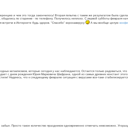
ренцию и чем это тогда закончилось! Вторая попытка с таким же результатом была сделана
, общались по старинке - по телефону. Получилось неплохо. С первой субботы февраля на
я встречи в Интернете будь здоров. "Спасибо" коронавирусу
А мы вообще целую
конф
одных катаклизмов, которые сегодня у нас наблюдаются. Остается только радоваться, чт
дает с днем рождения Юрия Марковича Шафрана, одной из самых древних констант этого с
местили! Надеюсь, что к следующему февралю ситуация с вирусами все-таки стабилизирует
 забыл. Просто такое количество праздников одновременно отмечать невозможно. Угораз