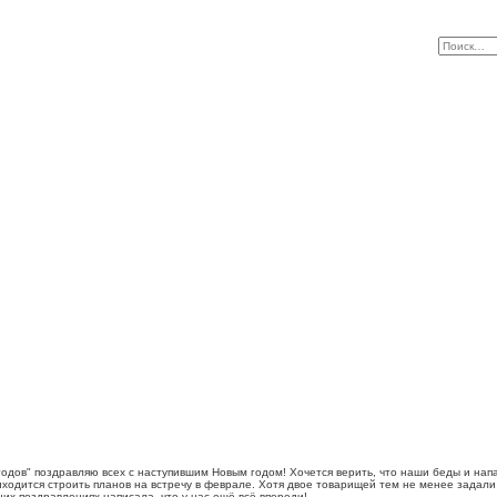
годов" поздравляю всех с наступившим Новым годом! Хочется верить, что наши беды и нап
ходится строить планов на встречу в феврале. Хотя двое товарищей тем не менее задали э
их поздравлениях написала, что у нас ещё всё впереди!