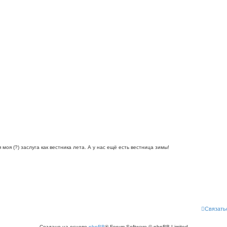
моя (?) заслуга как вестника лета. А у нас ещё есть вестница зимы!
Связать
Создано на основе
phpBB
® Forum Software © phpBB Limited