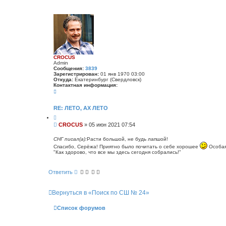
а
б
щ
е
н
и
е
CROCUS
Admin
Сообщения:
3839
Зарегистрирован:
01 янв 1970 03:00
Откуда:
Екатеринбург (Свердловск)
Контактная информация:
К
о
н
т
RE: ЛЕТО, АХ ЛЕТО
а
Ц
к
и
т
С
CROCUS
»
05 июн 2021 07:54
т
н
о
а
а
о
т
СНГ писал(а):
Расти большой, не будь лапшой!
я
а
б
и
Спасибо, Серёжа! Приятно было почитать о себе хорошее
Особая 
н
щ
"Как здорово, что все мы здесь сегодня собрались!"
ф
е
о
н
р
Ответить
м
и
а
е
ц
и
Вернуться в «Поиск по СШ № 24»
я
п
о
Список форумов
л
ь
з