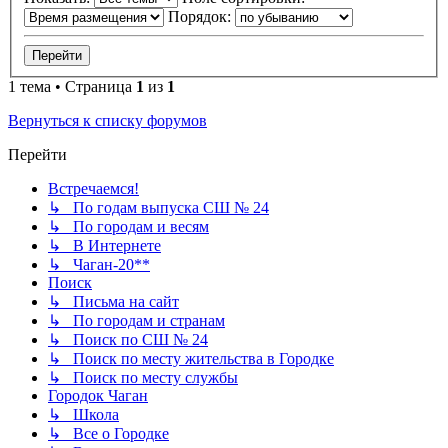
Порядок:
1 тема • Страница
1
из
1
Вернуться к списку форумов
Перейти
Встречаемся!
↳ По годам выпуска СШ № 24
↳ По городам и весям
↳ В Интернете
↳ Чаган-20**
Поиск
↳ Письма на сайт
↳ По городам и странам
↳ Поиск по СШ № 24
↳ Поиск по месту жительства в Городке
↳ Поиск по месту службы
Городок Чаган
↳ Школа
↳ Все о Городке