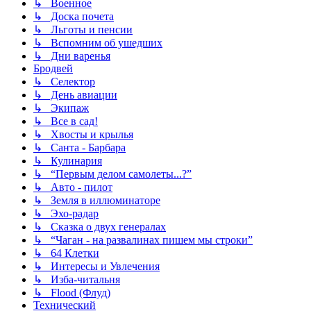
↳ Военное
↳ Доска почета
↳ Льготы и пенсии
↳ Вспомним об ушедших
↳ Дни варенья
Бродвей
↳ Селектор
↳ День авиации
↳ Экипаж
↳ Все в сад!
↳ Хвосты и крылья
↳ Санта - Барбара
↳ Кулинария
↳ “Первым делом самолеты...?”
↳ Авто - пилот
↳ Земля в иллюминаторе
↳ Эхо-радар
↳ Сказка о двух генералах
↳ “Чаган - на развалинах пишем мы строки”
↳ 64 Клетки
↳ Интересы и Увлечения
↳ Изба-читальня
↳ Flood (Флуд)
Технический